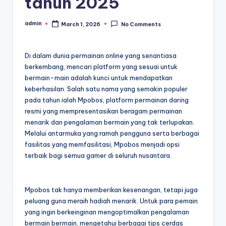
tahun 2025
admin
March 1, 2026
No Comments
Posted
by
Di dalam dunia permainan online yang senantiasa
berkembang, mencari platform yang sesuai untuk
bermain-main adalah kunci untuk mendapatkan
keberhasilan. Salah satu nama yang semakin populer
pada tahun ialah Mpobos, platform permainan daring
resmi yang mempresentasikan beragam permainan
menarik dan pengalaman bermain yang tak terlupakan.
Melalui antarmuka yang ramah pengguna serta berbagai
fasilitas yang memfasilitasi, Mpobos menjadi opsi
terbaik bagi semua gamer di seluruh nusantara.
Mpobos tak hanya memberikan kesenangan, tetapi juga
peluang guna meraih hadiah menarik. Untuk para pemain
yang ingin berkeinginan mengoptimalkan pengalaman
bermain bermain, mengetahui berbagai tips cerdas