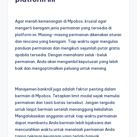
Agar meraih kemenangan di Mpobos, krusial agar
mengerti beragam jenis permainan yang tersedia di
platform ini. Masing-masing permainan dikenakan aturan
dan rencana yang beragam. Tiap waktu agar mengulas
panduan permainan dan mengikuti sejumlah putar gratis
apabila tersedia. Dengan memahami seluk-beluk
permainan, Anda akan mengambil keputusan yang lebih
baik dan mengoptimalkan peluang untuk menang.
Manajemen bankroll juga adalah faktor penting dalam
bermain di Mpobos. Tetapkan limit modal sejak memulai
permainan dan taati batas tersebut. Jangan tergoda
untuk lanjut bermain setelah menanggung kekalahan.
Mengalokasikan anggaran untuk tiap waktu permainan
dapat membantu Anda bermain lebih bijaksana dan
mencurahkan waktu untuk menelaah permainan Anda
tanpa tekanan keuangan yang terlalu banyak.