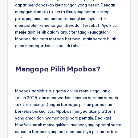
dapat mendapatkan keuntungan yang besar. Dengan
menggunakan taktik serta ilmu yang benar, setiap
petarung bisa menambah kemungkinannya untuk
memperoleh kemenangan di wadah tersebut. Ayo kita
menjelajahi lebih dalam lanjut tentang keunggulan
Mpobos dan cara metode bermain-main secara bijak
guna mendapatkan sukses di tahun ini.
Mengapa Pilih Mpobos?
Mpobos adalah situs game online resmi unggulan di
tahun 2025, dan menawarkan sensasi bermain sebuah
tak tertandingi. Dengan berbagai pilihan permainan
berkelas berkualitas, MpoBos menyediakan platform
yang aman dan nyaman bagi para pemain. Dedikasi
MpoBos untuk menyuguhkan layanan yang optimal serta
suasana bermain yang adil membuatnya pilihan terbaik